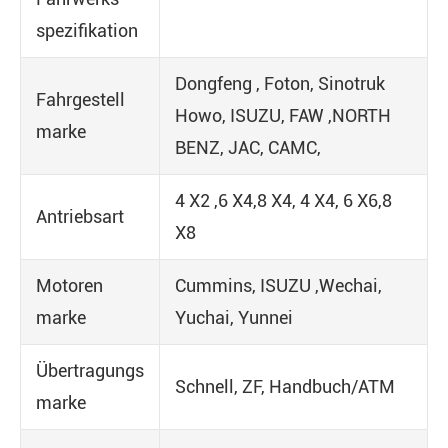
spezifikation
Dongfeng , Foton, Sinotruk
Fahrgestell
Howo, ISUZU, FAW ,NORTH
marke
BENZ, JAC, CAMC,
4 X2 ,6 X4,8 X4, 4 X4, 6 X6,8
Antriebsart
X8
Motoren
Cummins, ISUZU ,Wechai,
marke
Yuchai, Yunnei
Übertragungs
Schnell, ZF, Handbuch/ATM
marke