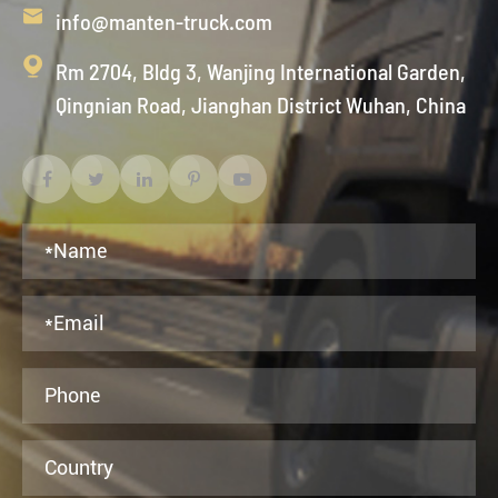

info@manten-truck.com

Rm 2704, Bldg 3, Wanjing International Garden,
Qingnian Road, Jianghan District Wuhan, China