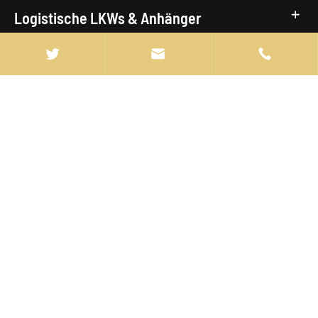
Logistische LKWs & Anhänger


Civic Utility Truck
LKW-Marken

info@manten-truck.com

+86-027-85889369