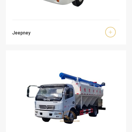
Jeepney
