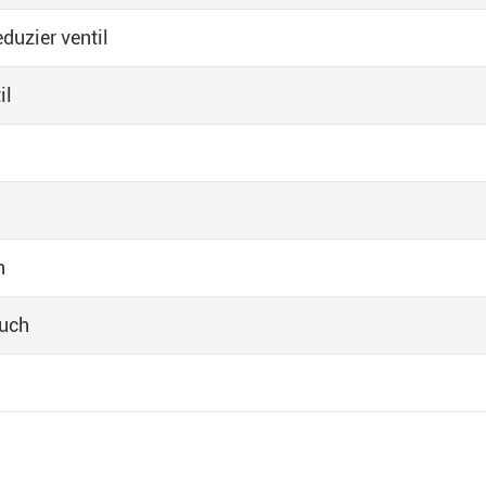
duzier ventil
il
n
auch