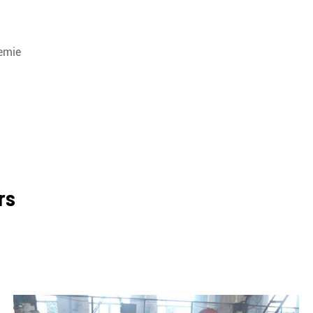
hemie
rs