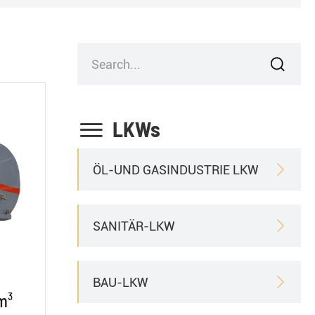


LKWs
ÖL-UND GASINDUSTRIE LKW

SANITÄR-LKW

BAU-LKW

m³