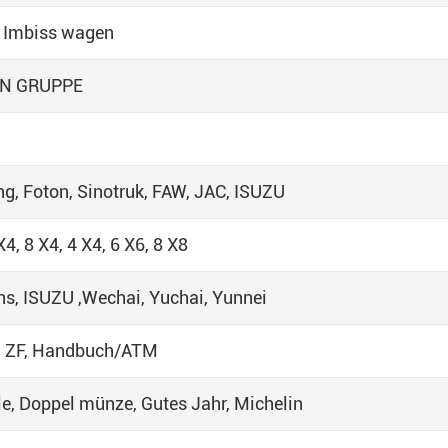
 Imbiss wagen
N GRUPPE
g, Foton, Sinotruk, FAW, JAC, ISUZU
X4, 8 X4, 4 X4, 6 X6, 8 X8
, ISUZU ,Wechai, Yuchai, Yunnei
, ZF, Handbuch/ATM
le, Doppel münze, Gutes Jahr, Michelin