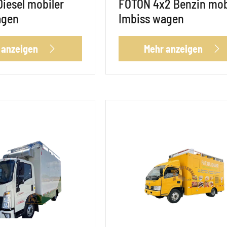
iesel mobiler
FOTON 4x2 Benzin mob
agen
Imbiss wagen
 anzeigen
Mehr anzeigen

