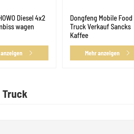
HOWO Diesel 4x2
Dongfeng Mobile Food
Imbiss wagen
Truck Verkauf Sancks
Kaffee
 anzeigen
Mehr anzeigen


d Truck