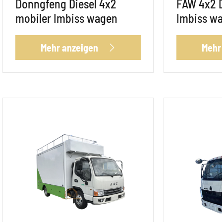
Donngfeng Diesel 4x2
FAW 4x2 D
mobiler Imbiss wagen
Imbiss w
Mehr anzeigen
Mehr
