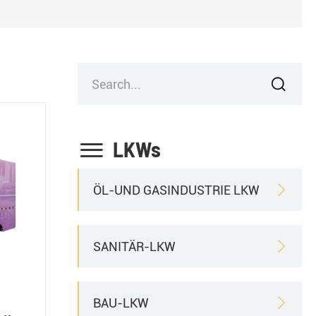


LKWs
ÖL-UND GASINDUSTRIE LKW

SANITÄR-LKW

BAU-LKW
