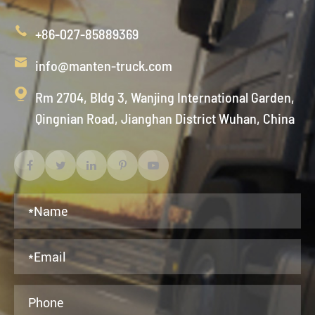

+86-027-85889369

info@manten-truck.com

Rm 2704, Bldg 3, Wanjing International Garden,
Qingnian Road, Jianghan District Wuhan, China