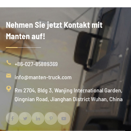
Nehmen Sie jetzt Kontakt mit
Manten auf!

+86-027-85889369

info@manten-truck.com

Rm 2704, Bldg 3, Wanjing International Garden,
Qingnian Road, Jianghan District Wuhan, China